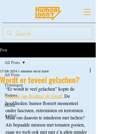
Post
All Posts
15 feb 2024
1 minuten om te lezen
All Posts
Wordt er teveel gelachen?
Trainingen
“Er wordt te veel gelachen” kopte de 
Nieuws
column van Beatrice de Graaf
. De 
hoofdreden: humor floreert momenteel 
Media
onder fascisten, extremisten en terroristen. 
Artikel
Maar om daarom te minderen met lachen? 
Als bepaalde mensen met tomaten gooien, 
gaan we toch ook niet met z’n allen minder 