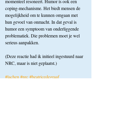
momenteel resoneert. Humor is ook een 
coping-mechanisme. Het biedt mensen de 
mogelijkheid om te kunnen omgaan met 
hun gevoel van onmacht. In dat geval is 
humor een symptoom van onderliggende 
problematiek. Die problemen moet je wel 
serieus aanpakken.
(Deze reactie had ik initieel ingestuurd naar 
NRC, maar is niet geplaatst.)
#lachen
#nrc
#beatricedegraaf
#humaniserend
#humor
#humorloont
Media
Recente blogposts
Alles weergeven