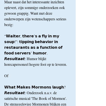
Maar naast dat het interessante inzichten 
oplevert, zijn sommige onderzoeken ook 
gewoon grappig. Want met deze 
onderwerpen zijn wetenschappers serieus 
bezig:
“𝗪𝗮𝗶𝘁𝗲𝗿, 𝘁𝗵𝗲𝗿𝗲’𝘀 𝗮 𝗳𝗹𝘆 𝗶𝗻 𝗺𝘆 
𝘀𝗼𝘂𝗽!”: 𝘁𝗶𝗽𝗽𝗶𝗻𝗴 𝗯𝗲𝗵𝗮𝘃𝗶𝗼𝗿 𝗶𝗻 
𝗿𝗲𝘀𝘁𝗮𝘂𝗿𝗮𝗻𝘁𝘀 𝗮𝘀 𝗮 𝗳𝘂𝗻𝗰𝘁𝗶𝗼𝗻 𝗼𝗳 
𝗳𝗼𝗼𝗱 𝘀𝗲𝗿𝘃𝗲𝗿𝘀’ 𝗵𝘂𝗺𝗼𝗿.
𝙍𝙚𝙨𝙪𝙡𝙩𝙖𝙖𝙩: Humor blijkt 
horecapersoneel hogere fooi op te leveren.
Of
𝗪𝗵𝗮𝘁 𝗠𝗮𝗸𝗲𝘀 𝗠𝗼𝗿𝗺𝗼𝗻𝘀 𝗹𝗮𝘂𝗴𝗵?
𝙍𝙚𝙨𝙪𝙡𝙩𝙖𝙖𝙩: Onderzoek n.a.v. de 
satirische musical 'The Book of Mormon'. 
De strenggelovige Mormonen blijken een 