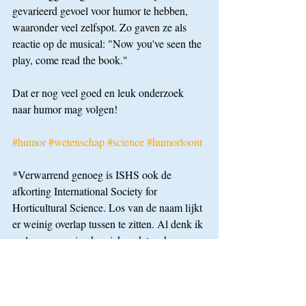
gevarieerd gevoel voor humor te hebben, 
waaronder veel zelfspot. Zo gaven ze als 
reactie op de musical: "Now you've seen the 
play, come read the book." 
Dat er nog veel goed en leuk onderzoek 
naar humor mag volgen!
#humor
#wetenschap
#science
#humorloont
*Verwarrend genoeg is ISHS ook de 
afkorting International Society for 
Horticultural Science. Los van de naam lijkt 
er weinig overlap tussen te zitten. Al denk ik 
wel van sommige komieken dat ze hun 
grappen beter kunnen vertellen tegen 
geraniums.
Artikel