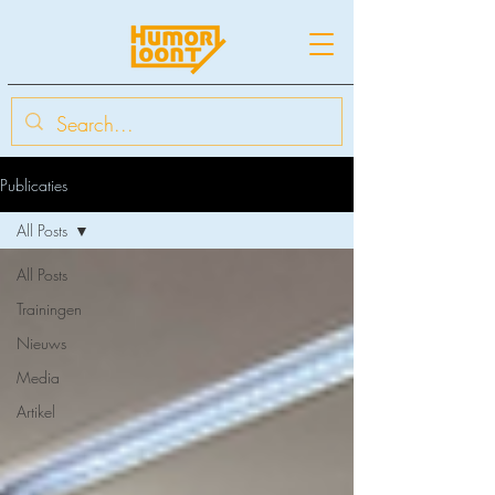
Publicaties
All Posts
All Posts
Trainingen
Nieuws
Media
Artikel