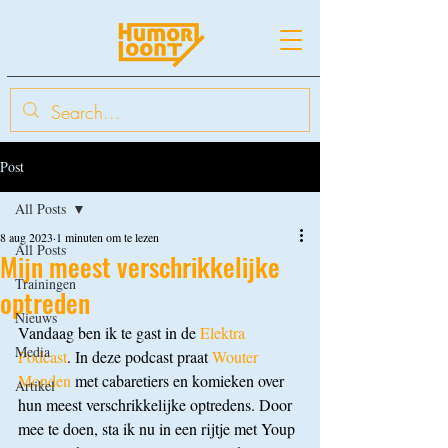
Post
All Posts
8 aug 2023
1 minuten om te lezen
All Posts
Mijn meest verschrikkelijke
Trainingen
optreden
Nieuws
Vandaag ben ik te gast in de 
Elektra 
Media
Podcast
. In deze podcast praat 
Wouter 
Monden
 met cabaretiers en komieken over 
Artikel
hun meest verschrikkelijke optredens. Door 
mee te doen, sta ik nu in een rijtje met Youp 