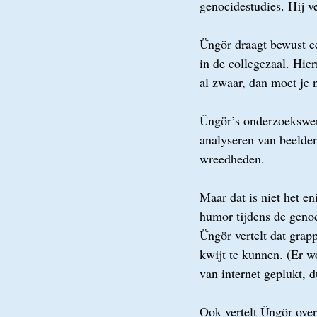
genocidestudies. Hij v
Üngör draagt bewust een
in de collegezaal. Hier
al zwaar, dan moet je 
Üngör’s onderzoekswerk
analyseren van beelden
wreedheden. 
Maar dat is niet het e
humor tijdens de genoc
Üngör vertelt dat grap
kwijt te kunnen. (Er w
van internet geplukt, d
Ook vertelt Üngör over