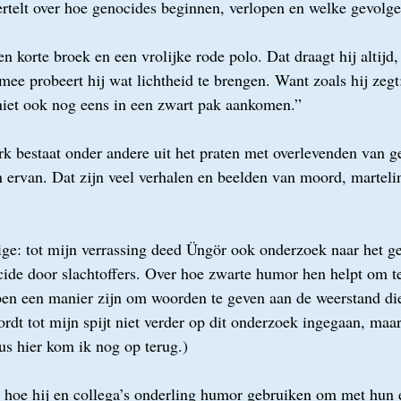
ertelt over hoe genocides beginnen, verlopen en welke gevolg
 korte broek en een vrolijke rode polo. Dat draagt hij altijd,
mee probeert hij wat lichtheid te brengen. Want zoals hij zegt
niet ook nog eens in een zwart pak aankomen.”
 bestaat onder andere uit het praten met overlevenden van g
 ervan. Dat zijn veel verhalen en beelden van moord, marteli
nige: tot mijn verrassing deed Üngör ook onderzoek naar het g
ide door slachtoffers. Over hoe zwarte humor hen helpt om te
pen een manier zijn om woorden te geven aan de weerstand die 
ordt tot mijn spijt niet verder op dit onderzoek ingegaan, maa
us hier kom ik nog op terug.) 
 hoe hij en collega’s onderling humor gebruiken om met hun e