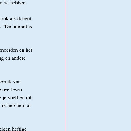
en ze hebben.
 ook als docent 
: “De inhoud is 
enociden en het 
ng en andere 
ebruik van 
 overleven. 
je voelt en dit 
r ik heb hem al 
igen heftige 