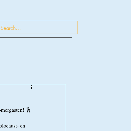
Zomergasten! 🕺
olocaust- en 