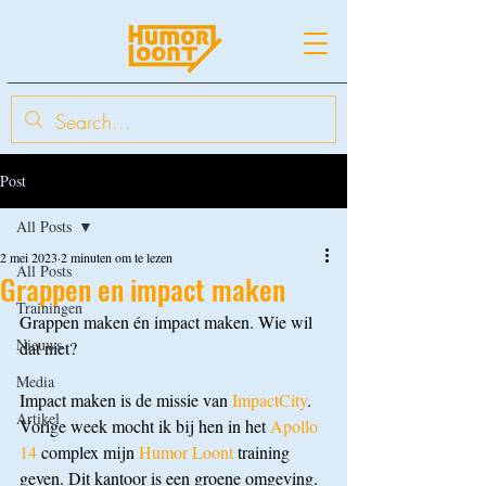
Post
All Posts
2 mei 2023
2 minuten om te lezen
All Posts
Grappen en impact maken
Trainingen
Grappen maken én impact maken. Wie wil 
Nieuws
dat niet?
Media
Impact maken is de missie van 
ImpactCity
. 
Artikel
Vorige week mocht ik bij hen in het 
Apollo 
14
 complex mijn 
Humor Loont
 training 
geven. Dit kantoor is een groene omgeving. 