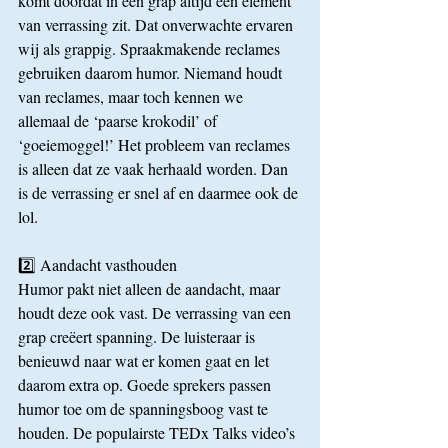
komt doordat in een grap altijd een element 
van verrassing zit. Dat onverwachte ervaren 
wij als grappig. Spraakmakende reclames 
gebruiken daarom humor. Niemand houdt 
van reclames, maar toch kennen we 
allemaal de ‘paarse krokodil’ of 
‘goeiemoggel!’ Het probleem van reclames 
is alleen dat ze vaak herhaald worden. Dan 
is de verrassing er snel af en daarmee ook de 
lol.
2️⃣ Aandacht vasthouden
Humor pakt niet alleen de aandacht, maar 
houdt deze ook vast. De verrassing van een 
grap creëert spanning. De luisteraar is 
benieuwd naar wat er komen gaat en let 
daarom extra op. Goede sprekers passen 
humor toe om de spanningsboog vast te 
houden. De populairste TEDx Talks video’s 