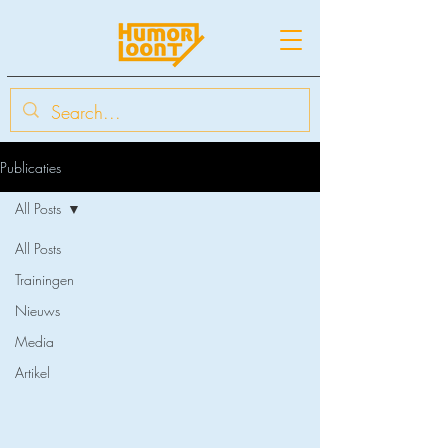
Publicaties
All Posts
All Posts
Trainingen
Nieuws
Media
Artikel