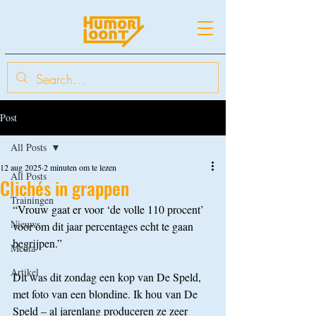
Post
All Posts
12 aug 2025
2 minuten om te lezen
All Posts
Clichés in grappen
Trainingen
“Vrouw gaat er voor ‘de volle 110 procent’ 
Nieuws
voor om dit jaar percentages echt te gaan 
begrijpen.”
Media
Artikel
Dit was dit zondag een kop van De Speld, 
met foto van een blondine. Ik hou van De 
Speld – al jarenlang produceren ze zeer 