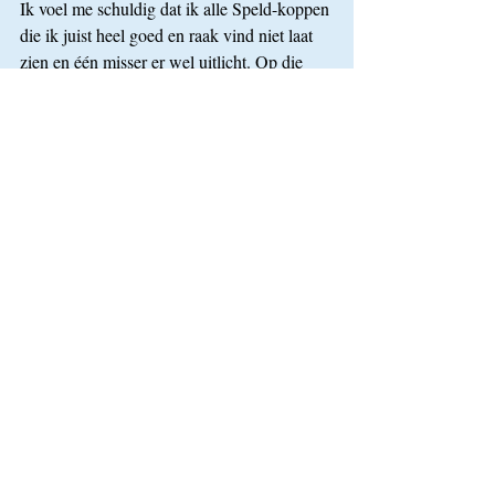
Ik voel me schuldig dat ik alle Speld-koppen 
die ik juist heel goed en raak vind niet laat 
zien en één misser er wel uitlicht. Op die 
manier kan je iedere komiek wel aan het 
kruis nagelen – inclusief ikzelf. Het doel 
van dit bericht is dan ook niet om te 
verwijten, maar om te analyseren, want daar 
kunnen we misschien van leren.
Media
Recente blogposts
Alles weergeven